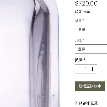
價
$720.00
已含 稅金
材質
*
選擇
孔徑
*
選擇
數量
*
新增至購物車
不銹鋼排風罩