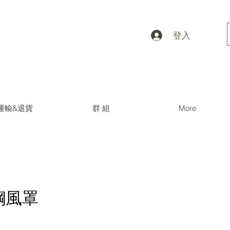
登入
運輸&退貨
群 組
More
鋼風罩