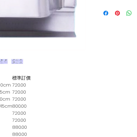
它是任何戶外空間
這款風罩採用優質
經久耐用，可抵禦
其時尚現代的設計
增添優雅氣息和實
風罩有助於引導和
出，
讓您享受更愉悅的
我們的不銹鋼風罩
是任何戶外烹飪區
標準訂價
10cm
720.00
15cm
720.00
10cm
720.00
)15cm
800.00
720.00
720.00
880.00
880.00