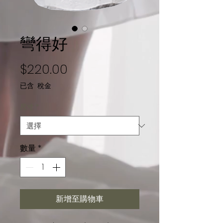
彎得好
價格
$220.00
已含 稅金
尺寸
*
數量
*
新增至購物車