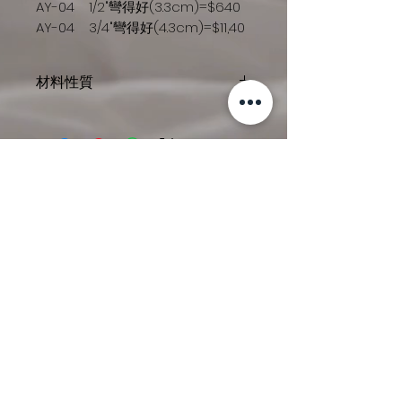
AY-04 1/2"彎得好(3.3cm)=$640
AY-04 3/4"彎得好(4.3cm)=$11,40
材料性質
專利設計的 304 不鏽鋼可彎內外
牙接頭
主要用於衛浴設備（如水龍頭）
尚無評論
安裝時，
分享您的意見。 成為第一個發表評論
解決牆面出水口歪斜或深度不足的
的人。
問題，
具有角度微調功能，
留下評價
可免去打牆改管的麻煩