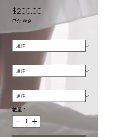
價格
$200.00
已含 稅金
孔徑
*
尺寸
*
型樣
*
數量
*