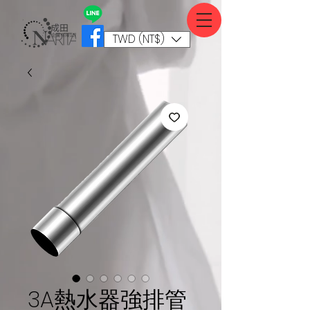
TWD (NT$)
3A熱水器強排管