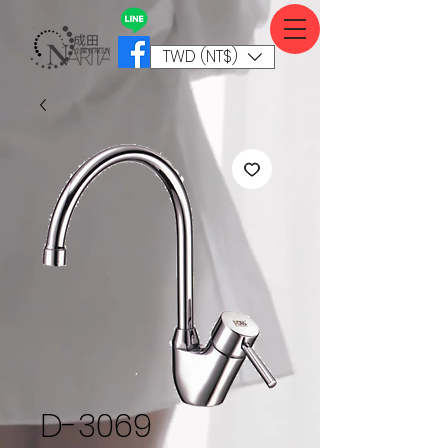
TWD (NT$)
D-3069