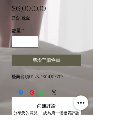
價格
$6,000.00
已含 稅金
數量
*
新增至購物車
檯面龍頭(SUS#304)SF7117
尚無評論
分享您的意見。 成為第一個發表評論
的人。