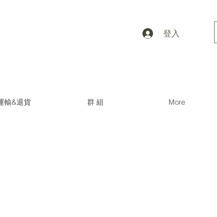
登入
運輸&退貨
群 組
More