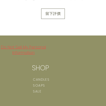
留下評價
Do Not Sell My Personal
Information
SHOP
CANDLES
SOAPS
SALE