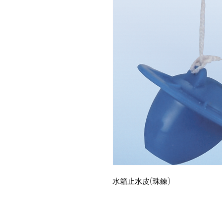
水箱止水皮(珠鍊)