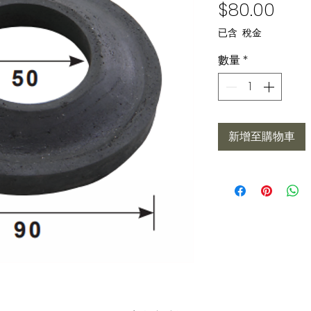
價格
$80.00
已含 稅金
數量
*
新增至購物車