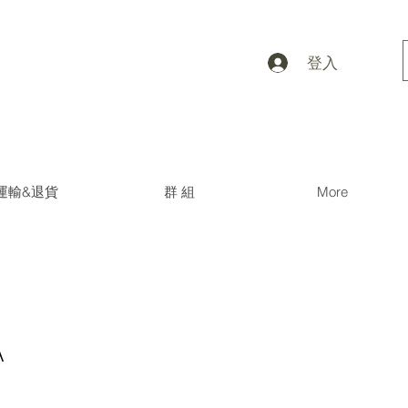
登入
運輸&退貨
群 組
More
A