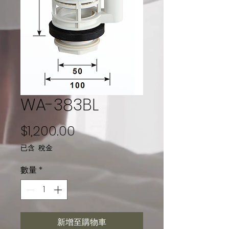
WA-383BL
價格
$1,200.00
已含 稅金
數量
*
新增至購物車