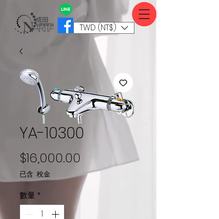
TWD (NT$)
YA-10300
價格
$16,000.00
已含 稅金
數量
*