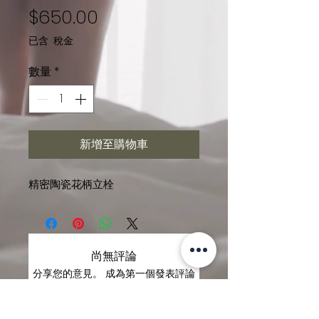
價格
$650.00
已含 稅金
數量
*
新增至購物車
精密陶瓷花柄立栓
尚無評論
分享您的意見。 成為第一個發表評論
的人。