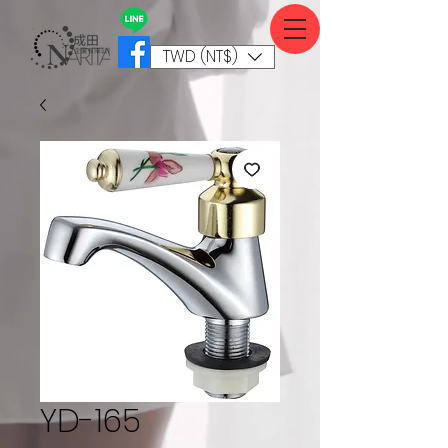
TWD (NT$)
YD-165